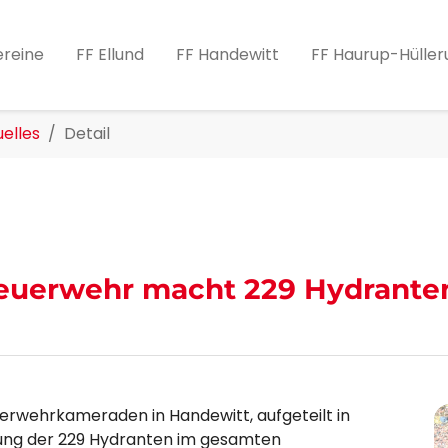
ereine
FF Ellund
FF Handewitt
FF Haurup-Hüller
elles
Detail
Feuerwehr macht 229 Hydrante
rwehrkameraden in Handewitt, aufgeteilt in
ung der 229 Hydranten im gesamten