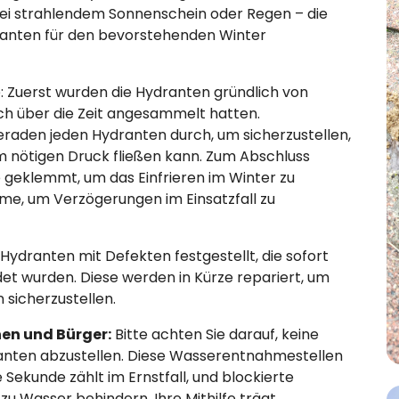
bei strahlendem Sonnenschein oder Regen – die
dranten für den bevorstehenden Winter
: Zuerst wurden die Hydranten gründlich von
ch über die Zeit angesammelt hatten.
raden jeden Hydranten durch, um sicherzustellen,
 nötigen Druck fließen kann. Zum Abschluss
e geklemmt, um das Einfrieren im Winter zu
hme, um Verzögerungen im Einsatzfall zu
ydranten mit Defekten festgestellt, die sofort
 wurden. Diese werden in Kürze repariert, um
sicherzustellen.
nen und Bürger:
Bitte achten Sie darauf, keine
ranten abzustellen. Diese Wasserentnahmestellen
e Sekunde zählt im Ernstfall, und blockierte
u Wasser behindern. Ihre Mithilfe trägt