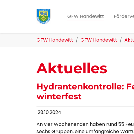
Zum Hauptinhalt springen
GFW Handewitt
Förderv
Sie sind hier:
GFW Handewitt
GFW Handewitt
Aktu
Aktuelles
Hydrantenkontrolle: 
winterfest
28.10.2024
An vier Wochenenden haben rund 55 Feue
sechs Gruppen, eine umfangreiche Wart