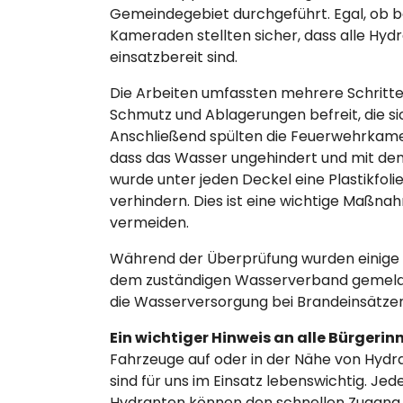
Gemeindegebiet durchgeführt. Egal, ob 
Kameraden stellten sicher, dass alle Hy
einsatzbereit sind.
Die Arbeiten umfassten mehrere Schritte
Schmutz und Ablagerungen befreit, die si
Anschließend spülten die Feuerwehrkame
dass das Wasser ungehindert und mit dem
wurde unter jeden Deckel eine Plastikfoli
verhindern. Dies ist eine wichtige Maßna
vermeiden.
Während der Überprüfung wurden einige H
dem zuständigen Wasserverband gemeldet
die Wasserversorgung bei Brandeinsätzen 
Ein wichtiger Hinweis an alle Bürgerin
Fahrzeuge auf oder in der Nähe von Hyd
sind für uns im Einsatz lebenswichtig. Jed
Hydranten können den schnellen Zugang z