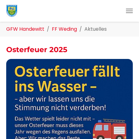
Zum Hauptinhalt springen
Sie sind hier:
GFW Handewitt
FF Weding
Aktuelles
Osterfeuer 2025