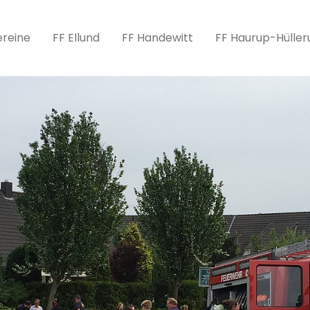
ereine
FF Ellund
FF Handewitt
FF Haurup-Hüller