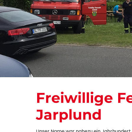
Freiwillige 
Jarplund
Unser Name war nahezu ein Jahrhundert 