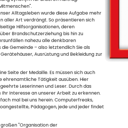
Mitmenschen".
unser Alltagsleben wurde diese Aufgabe mehr
 aller Art verdrängt. So präsentieren sich
lseitige Hilfsorganisationen, deren
er Brandschutzerziehung bis hin zu
rsunfällen nahezu alle denkbaren
s die Gemeinde – also letztendlich Sie als
 Gerätehäuser, Ausrüstung und Bekleidung zur
ine Seite der Medaille. Es müssen sich auch
e ehrenamtliche Tätigkeit ausüben. Hier
, geehrte Leserinnen und Leser. Durch das
s Ihr Interesse an unserer Arbeit zu erkennen.
nfach mal bei uns herein. Computerfreaks,
oangestellte, Pädagogen, jede und jeder findet
r großen "Organisation der